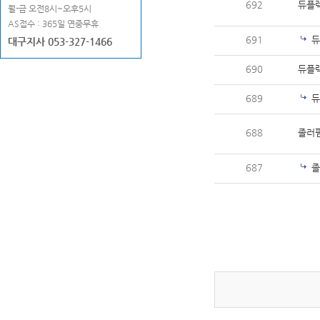
692
듀플
월-금 오전8시~오후5시
AS접수 : 365일 연중무휴
691
듀
대구지사 053-327-1466
690
듀플
689
듀
688
졸러펌
687
졸