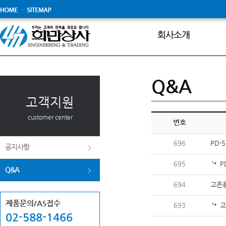
보도자료
Q&A
고객지원
customer center
번호
696
PD-
공지사항
695
P
Q&A
694
고온
제품문의/AS접수
693
고
02-588-1466