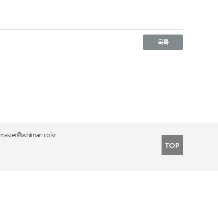
목록
ster@whiman.co.kr