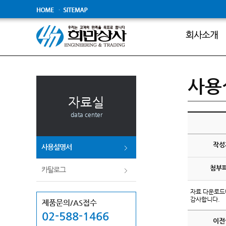
보도자료
사용
자료실
data center
작성
사용설명서
첨부
카탈로그
자료 다운로드
감사합니다.
제품문의/AS접수
02-588-1466
이전