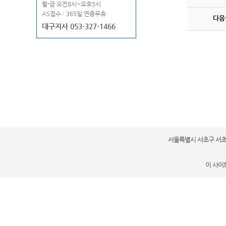
월-금 오전8시~오후5시
AS접수 : 365일 연중무휴
다음
대구지사 053-327-1466
서울특별시 서초구 서초대로48
이 사이